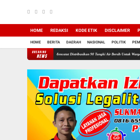
HOME
REDAKSI
KODE ETIK
DISCLAIMER
P
HOME
BERITA
DAERAH
NASIONAL
POLITIK
PEM
BREAKING
awan Ganefo Tangen Mencatat Distribusikan 90 Tangki Air Bersih Untuk Warga
Sukacita
NEWS