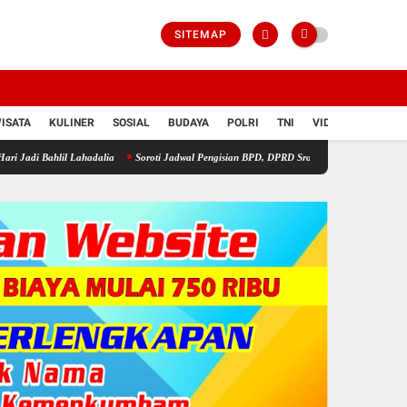
SITEMAP
ISATA
KULINER
SOSIAL
BUDAYA
POLRI
TNI
VIDIO
l Lahadalia
Soroti Jadwal Pengisian BPD, DPRD Sragen Waspadai Potensi Cacat Hukum 