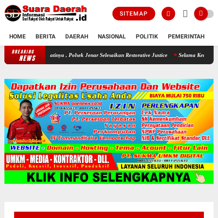
SITEMAP
HOME
BERITA
DAERAH
NASIONAL
POLITIK
PEMERINTAH
K
BREAKING
i Sang Buah Hatinya , Polsek Jenar Selesaikan Restorative Justice
Selama Kemarau : Po
NEWS