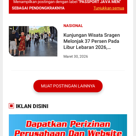
Menampilkan postingan dengan label
"PASSPORT JAVA MEN"
SEBAGAI PENDONGKRAKNYA
Tunjukkan semua
NASIONAL
Kunjungan Wisata Sragen
Melonjak 37 Persen Pada
Libur Lebaran 2026,
"Passport Java men"
Maret 30, 2026
Sebagai Pendongkraknya
MUAT POSTINGAN LAINNYA
IKLAN DISINI