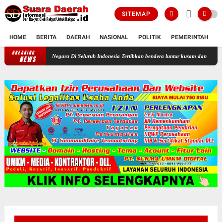
SITEMAP
HOME
BERITA
DAERAH
NASIONAL
POLITIK
PEMERINTAH
K
BREAKING
Profesor Minta Presiden RI Perintahkan Semua Aparatur Negara Di Selu
NEWS