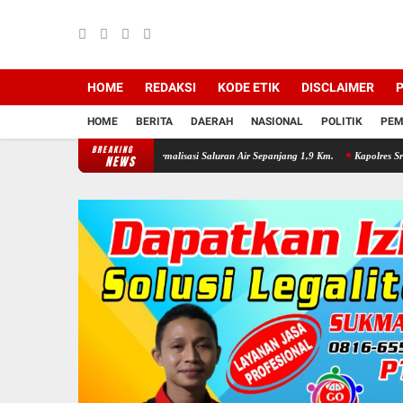
HOME
REDAKSI
KODE ETIK
DISCLAIMER
P
HOME
BERITA
DAERAH
NASIONAL
POLITIK
PEM
BREAKING
n, Pemkab Sragen Normalisasi Saluran Air Sepanjang 1,9 Km.
Kapolres Sragen Kumpulka
NEWS