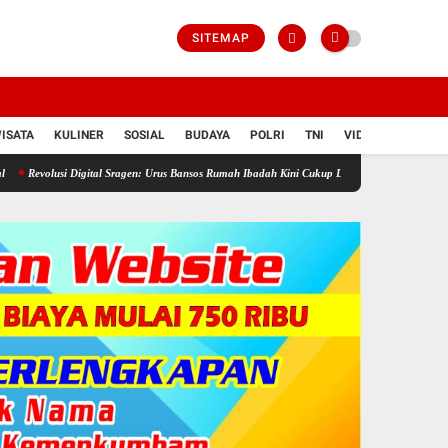
SITEMAP
ISATA
KULINER
SOSIAL
BUDAYA
POLRI
TNI
VIDIO
 Digital Sragen: Urus Bansos Rumah Ibadah Kini Cukup Lewat Ponsel!
IGABA Hadir Untuk 