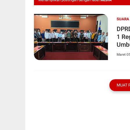
SUARA
DPRD
1 Re
Umbu
Maret 0
MUAT 