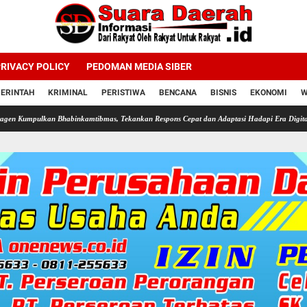
RIVACY POLICY
PEDOMAN MEDIA SIBER
ERINTAH
KRIMINAL
PERISTIWA
BENCANA
BISNIS
EKONOMI
W
n Bhabinkamtibmas, Tekankan Respons Cepat dan Adaptasi Hadapi Era Digital
Revolusi