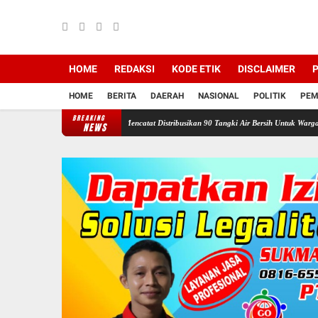
HOME
REDAKSI
KODE ETIK
DISCLAIMER
P
HOME
BERITA
DAERAH
NASIONAL
POLITIK
PEM
BREAKING
awan Ganefo Tangen Mencatat Distribusikan 90 Tangki Air Bersih Untuk Warga
Sukacita
NEWS