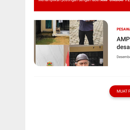
PESAW
AMP 
desa
Desembe
MUAT 