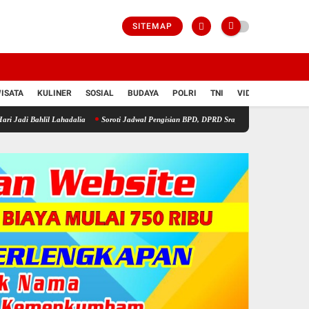
SITEMAP
ISATA
KULINER
SOSIAL
BUDAYA
POLRI
TNI
VIDIO
l Lahadalia
Soroti Jadwal Pengisian BPD, DPRD Sragen Waspadai Potensi Cacat Hukum 