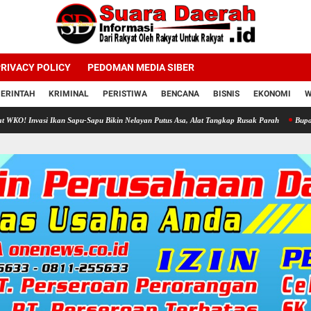
RIVACY POLICY
PEDOMAN MEDIA SIBER
ERINTAH
KRIMINAL
PERISTIWA
BENCANA
BISNIS
EKONOMI
W
 Ikan Sapu-Sapu Bikin Nelayan Putus Asa, Alat Tangkap Rusak Parah
Bupati Sragen Aja