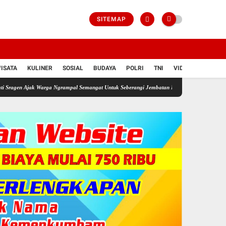
SITEMAP
ISATA
KULINER
SOSIAL
BUDAYA
POLRI
TNI
VIDIO
k Warga Ngrampal Semangat Untuk Seberangi Jembatan Emas Kemerdekaan
Seorang Ayah