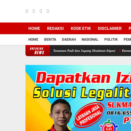
HOME
REDAKSI
KODE ETIK
DISCLAIMER
P
HOME
BERITA
DAERAH
NASIONAL
POLITIK
PEM
BREAKING
wan, Petani Rela Babat Tanaman Padi dan Jagung Disaluran Irigasi
Darurat WKO! Invasi
NEWS