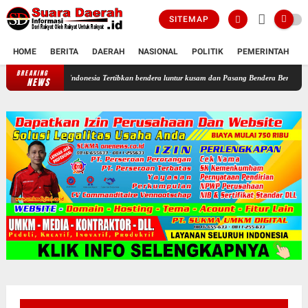
SITEMAP
HOME
BERITA
DAERAH
NASIONAL
POLITIK
PEMERINTAH
K
BREAKING
 Di Seluruh Indonesia Tertibkan bendera luntur kusam dan Pasang Bendera Bercahaya Mewarn
NEWS