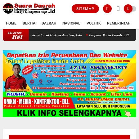
SITEMAP
HOME
BERITA
DAERAH
NASIONAL
POLITIK
PEMERINTAH
K
BREAKING
Soroti Jadwal Pengisian BPD, DPRD Sragen Waspadai Potensi Cacat Huku
NEWS