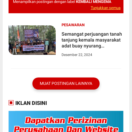
Menampilkan postingan dengan label
KEMBALI MENGEMA
Tunjukkan semua
PESAWARAN
Semangat perjuangan tanah
tanjung kemala masyarakat
adat buay nyurang
mengema hinga istana
Desember 22, 2024
MUAT POSTINGAN LAINNYA
IKLAN DISINI