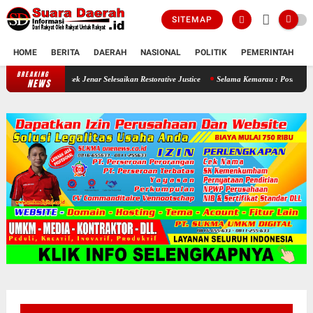
SITEMAP
HOME
BERITA
DAERAH
NASIONAL
POLITIK
PEMERINTAH
K
BREAKING
Seorang Ayah Mencuri Jagung Demi Sang Buah Hatinya , Polsek Jenar Selesa
NEWS