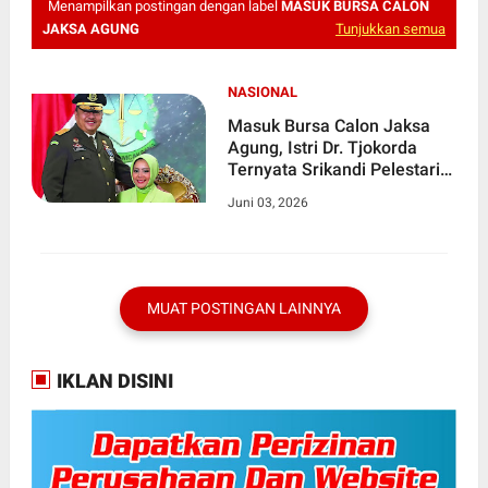
Menampilkan postingan dengan label
MASUK BURSA CALON
JAKSA AGUNG
Tunjukkan semua
NASIONAL
Masuk Bursa Calon Jaksa
Agung, Istri Dr. Tjokorda
Ternyata Srikandi Pelestari
Wastra Asal Solo
Juni 03, 2026
MUAT POSTINGAN LAINNYA
IKLAN DISINI