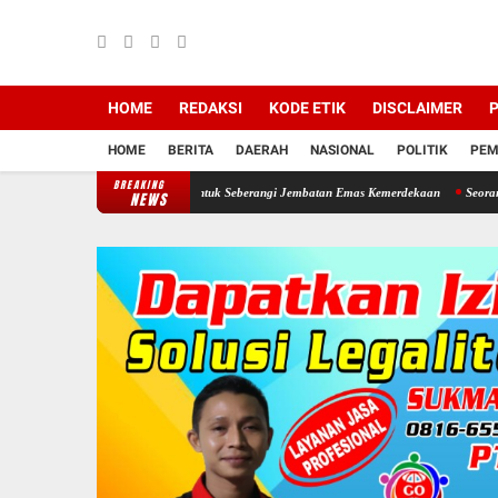
HOME
REDAKSI
KODE ETIK
DISCLAIMER
P
HOME
BERITA
DAERAH
NASIONAL
POLITIK
PEM
BREAKING
a Ngrampal Semangat Untuk Seberangi Jembatan Emas Kemerdekaan
Seorang Ayah Mencur
NEWS