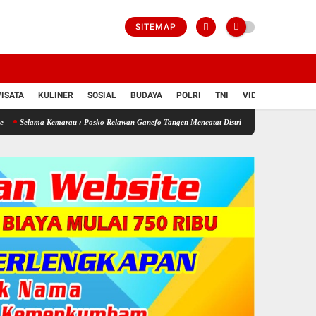
SITEMAP
ISATA
KULINER
SOSIAL
BUDAYA
POLRI
TNI
VIDIO
emarau : Posko Relawan Ganefo Tangen Mencatat Distribusikan 90 Tangki Air Bersih Untuk