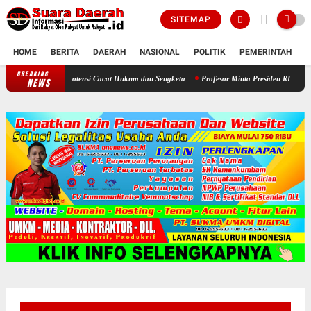
SITEMAP
HOME
BERITA
DAERAH
NASIONAL
POLITIK
PEMERINTAH
K
BREAKING
Soroti Jadwal Pengisian BPD, DPRD Sragen Waspadai Potensi Cacat H
NEWS