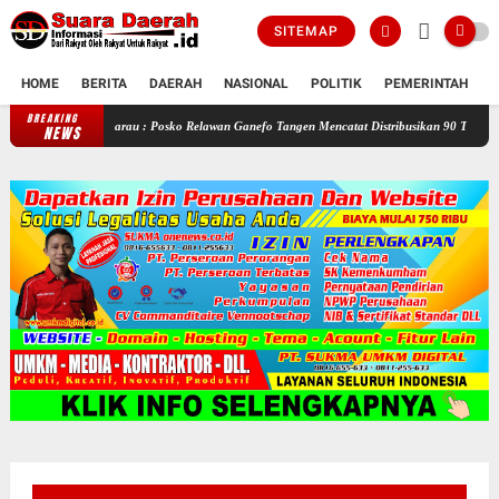
SITEMAP
HOME
BERITA
DAERAH
NASIONAL
POLITIK
PEMERINTAH
K
BREAKING
Selama Kemarau : Posko Relawan Ganefo Tangen Mencatat Distribusikan 90 Tangki Air Bersi
NEWS