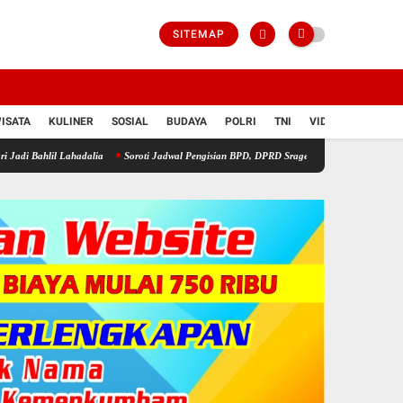
SITEMAP
ISATA
KULINER
SOSIAL
BUDAYA
POLRI
TNI
VIDIO
hadalia
Soroti Jadwal Pengisian BPD, DPRD Sragen Waspadai Potensi Cacat Hukum dan 