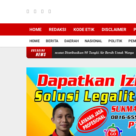
HOME
REDAKSI
KODE ETIK
DISCLAIMER
P
HOME
BERITA
DAERAH
NASIONAL
POLITIK
PEM
BREAKING
 Ganefo Tangen Mencatat Distribusikan 90 Tangki Air Bersih Untuk Warga
Sukacita di 
NEWS