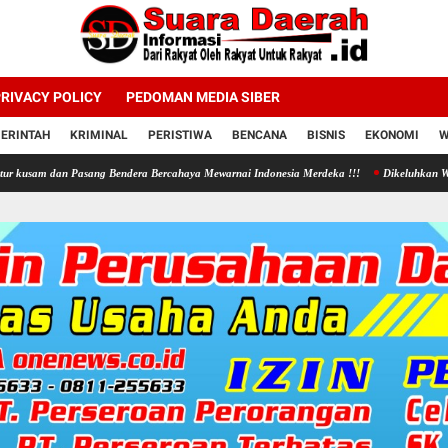
RIVACY POLICY
PEDOMAN MEDIA SIBER
ERINTAH
KRIMINAL
PERISTIWA
BENCANA
BISNIS
EKONOMI
W
Pasang Bendera Bercahaya Mewarnai Indonesia Merdeka !!!
Dikeluhkan Warga Jono Tanon,