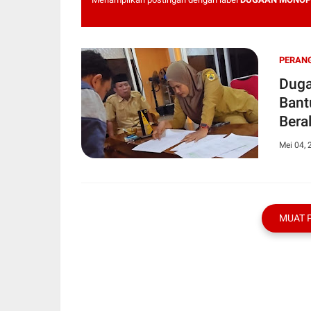
PERANG
Duga
Bantuan
Bera
Mei 04, 
MUAT 