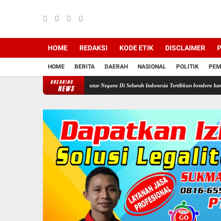
HOME
REDAKSI
KODE ETIK
DISCLAIMER
P
HOME
BERITA
DAERAH
NASIONAL
POLITIK
PEM
BREAKING
rintahkan Semua Aparatur Negara Di Seluruh Indonesia Tertibkan bendera luntur kusam dan 
NEWS