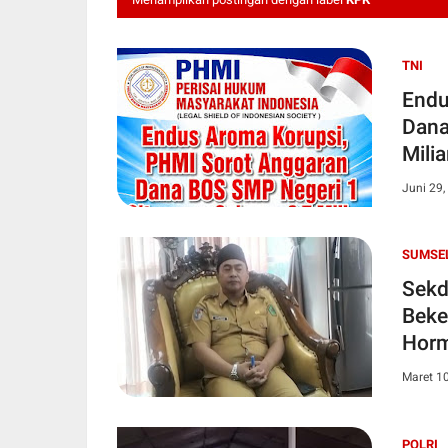
TNI
Endu
Dana
Milia
Juni 29,
SUMSE
Sekd
Beke
Horm
Maret 1
POLRI