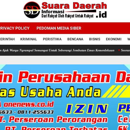
RIVACY POLICY
PEDOMAN MEDIA SIBER
ERINTAH
KRIMINAL
PERISTIWA
BENCANA
BISNIS
EKONOMI
W
Ngrampal Semangat Untuk Seberangi Jembatan Emas Kemerdekaan
Seorang Ayah Mencuri 