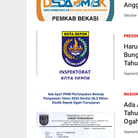
Angg
Oktober 
PRESID
Haru
Bung
Tahu
Septemb
NASIO
Ada 
Tahu
Ogah
Septemb