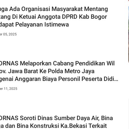
uga Ada Organisasi Masyarakat Mentang
ang Di Ketuai Anggota DPRD Kab Bogor
apat Pelayanan Istimewa
r 05, 2025
RNAS Melaporkan Cabang Pendidikan Wil
Prov. Jawa Barat Ke Polda Metro Jaya
enai Anggaran Biaya Personil Peserta Didik
sar 108,9 Miliar
r 11, 2025
roti Dinas Sumber Daya Air, Bina
a dan Bina Konstruksi Ka.Bekasi Terkait