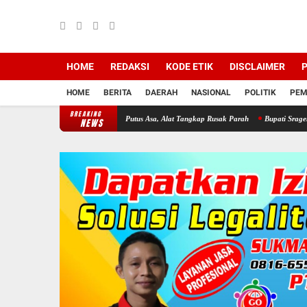
HOME
REDAKSI
KODE ETIK
DISCLAIMER
P
HOME
BERITA
DAERAH
NASIONAL
POLITIK
PEM
BREAKING
u-Sapu Bikin Nelayan Putus Asa, Alat Tangkap Rusak Parah
Bupati Sragen Ajak Warga 
NEWS