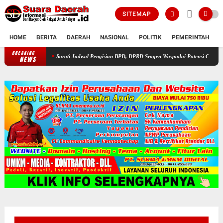
SITEMAP
HOME
BERITA
DAERAH
NASIONAL
POLITIK
PEMERINTAH
K
BREAKING
Soroti Jadwal Pengisian BPD, DPRD Sragen Waspadai Potensi Cacat Hukum da
NEWS