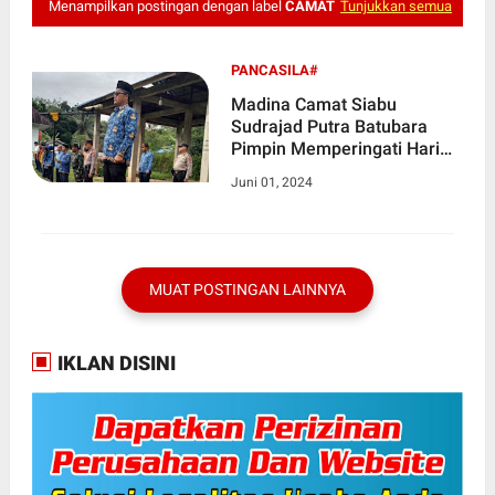
Menampilkan postingan dengan label
CAMAT
Tunjukkan semua
PANCASILA#
Madina Camat Siabu
Sudrajad Putra Batubara
Pimpin Memperingati Hari
Pancasila
Juni 01, 2024
MUAT POSTINGAN LAINNYA
IKLAN DISINI