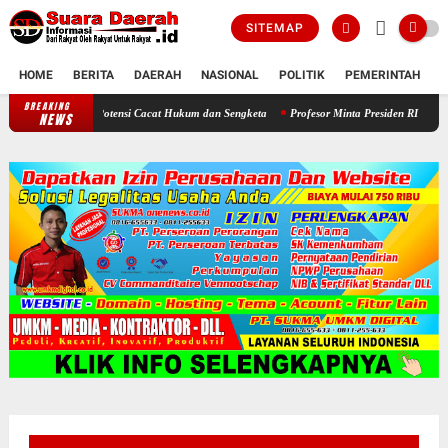
SITEMAP
HOME
BERITA
DAERAH
NASIONAL
POLITIK
PEMERINTAH
K
BREAKING
Soroti Jadwal Pengisian BPD, DPRD Sragen Waspadai Potensi Cacat H
NEWS