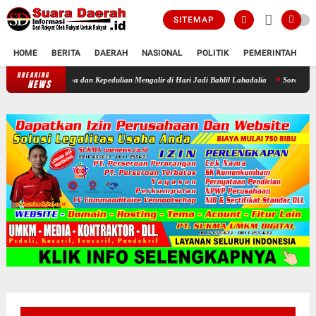
SITEMAP
HOME
BERITA
DAERAH
NASIONAL
POLITIK
PEMERINTAH
K
BREAKING
Sukacita di Panti Yatim Muhammadiyah Sragen: Kala Doa dan Kepedulian
NEWS