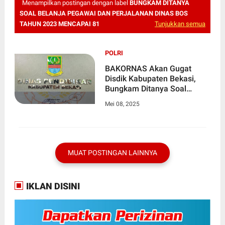
Menampilkan postingan dengan label
BUNGKAM DITANYA
SOAL BELANJA PEGAWAI DAN PERJALANAN DINAS BOS
TAHUN 2023 MENCAPAI 81
Tunjukkan semua
POLRI
BAKORNAS Akan Gugat
Disdik Kabupaten Bekasi,
Bungkam Ditanya Soal
Belanja Pegawai dan
Mei 08, 2025
Perjalanan Dinas BOS Tahun
2023 Mencapai 81,3 Miliar
MUAT POSTINGAN LAINNYA
IKLAN DISINI