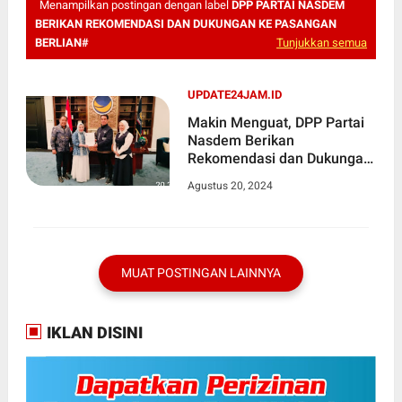
Menampilkan postingan dengan label
DPP PARTAI NASDEM
BERIKAN REKOMENDASI DAN DUKUNGAN KE PASANGAN
BERLIAN#
Tunjukkan semua
UPDATE24JAM.ID
Makin Menguat, DPP Partai
Nasdem Berikan
Rekomendasi dan Dukungan
Ke Pasangan Berlian
Agustus 20, 2024
MUAT POSTINGAN LAINNYA
IKLAN DISINI