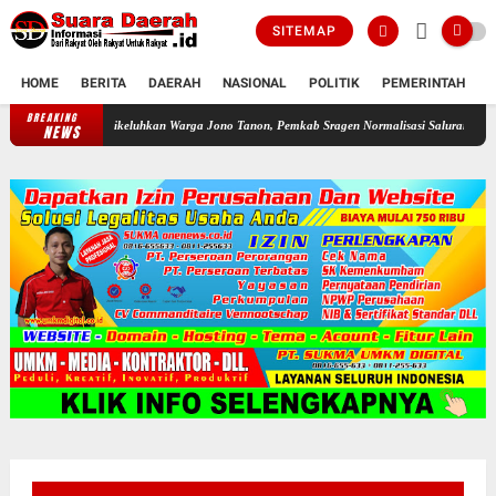
SITEMAP
HOME
BERITA
DAERAH
NASIONAL
POLITIK
PEMERINTAH
K
BREAKING
Dikeluhkan Warga Jono Tanon, Pemkab Sragen Normalisasi Saluran Air Sepanjang 
NEWS