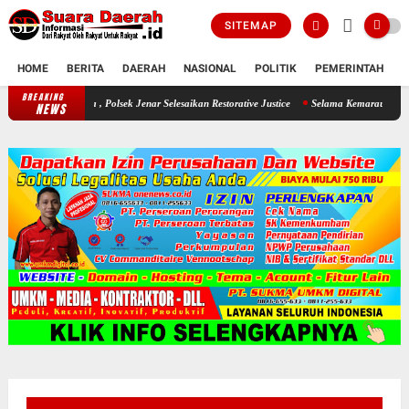
SITEMAP
HOME
BERITA
DAERAH
NASIONAL
POLITIK
PEMERINTAH
K
BREAKING
Seorang Ayah Mencuri Jagung Demi Sang Buah Hatinya , Polsek Jenar Se
NEWS