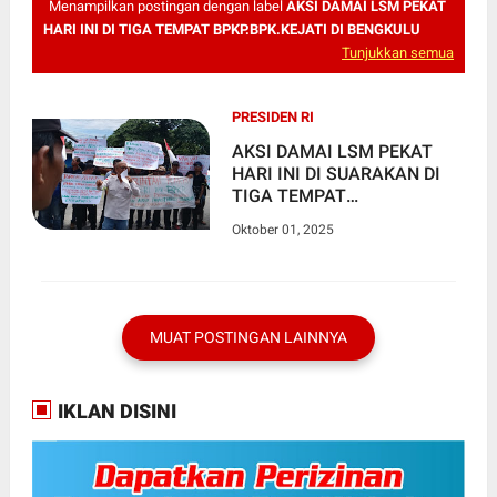
Menampilkan postingan dengan label
AKSI DAMAI LSM PEKAT
HARI INI DI TIGA TEMPAT BPKP.BPK.KEJATI DI BENGKULU
Tunjukkan semua
PRESIDEN RI
AKSI DAMAI LSM PEKAT
HARI INI DI SUARAKAN DI
TIGA TEMPAT
BPKP.BPK.KEJATI DI
Oktober 01, 2025
BENGKULU, MENUNTUT
KEJELASAN HUKUM PIDANA
KORUPSI DAN
PENGAWASAN KEUANGAN
TIDAK BERJALAN
MUAT POSTINGAN LAINNYA
MAKSIMAL
IKLAN DISINI