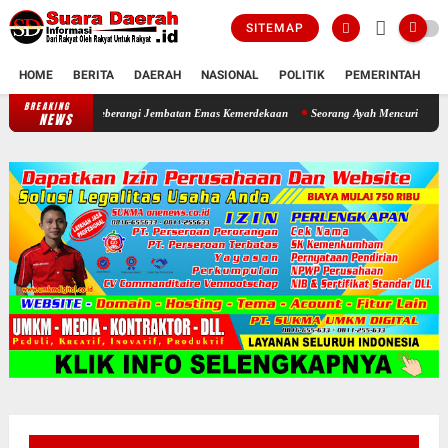
SITEMAP
HOME
BERITA
DAERAH
NASIONAL
POLITIK
PEMERINTAH
K
BREAKING
Bupati Sragen Ajak Warga Ngrampal Semangat Untuk Seberangi Jemb
NEWS