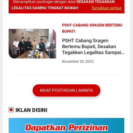
Menampilkan postingan dengan label
DESAKAN TEGAKKAN
LEGALITAS SAMPAI TINGKAT BAWAH
Tunjukkan semua
PSHT CABANG SRAGEN BERTEMU
BUPATI
PSHT Cabang Sragen
Bertemu Bupati, Desakan
Tegakkan Legalitas Sampai
Tingkat Bawah
November 26, 2025
MUAT POSTINGAN LAINNYA
IKLAN DISINI