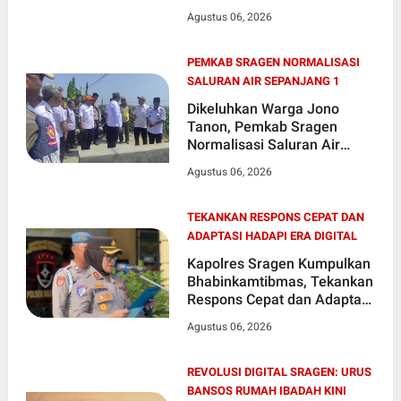
Tertibkan bendera luntur
Agustus 06, 2026
kusam dan Pasang Bendera
Bercahaya Mewarnai
Indonesia Merdeka !!!
PEMKAB SRAGEN NORMALISASI
SALURAN AIR SEPANJANG 1
Dikeluhkan Warga Jono
Tanon, Pemkab Sragen
Normalisasi Saluran Air
Sepanjang 1,9 Km.
Agustus 06, 2026
TEKANKAN RESPONS CEPAT DAN
ADAPTASI HADAPI ERA DIGITAL
Kapolres Sragen Kumpulkan
Bhabinkamtibmas, Tekankan
Respons Cepat dan Adaptasi
Hadapi Era Digital
Agustus 06, 2026
REVOLUSI DIGITAL SRAGEN: URUS
BANSOS RUMAH IBADAH KINI