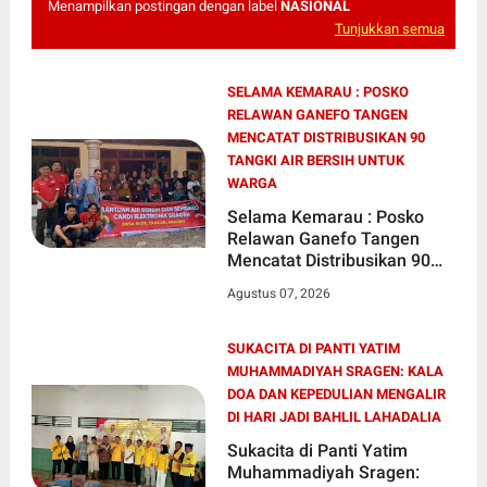
Menampilkan postingan dengan label
NASIONAL
Tunjukkan semua
SELAMA KEMARAU : POSKO
RELAWAN GANEFO TANGEN
MENCATAT DISTRIBUSIKAN 90
TANGKI AIR BERSIH UNTUK
WARGA
Selama Kemarau : Posko
Relawan Ganefo Tangen
Mencatat Distribusikan 90
Tangki Air Bersih Untuk
Agustus 07, 2026
Warga
SUKACITA DI PANTI YATIM
MUHAMMADIYAH SRAGEN: KALA
DOA DAN KEPEDULIAN MENGALIR
DI HARI JADI BAHLIL LAHADALIA
Sukacita di Panti Yatim
Muhammadiyah Sragen: