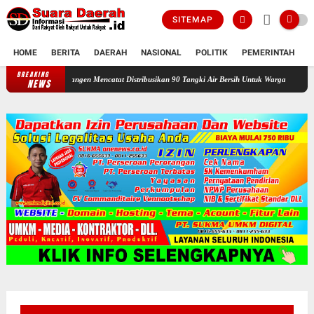
SITEMAP
HOME
BERITA
DAERAH
NASIONAL
POLITIK
PEMERINTAH
K
BREAKING
Ganefo Tangen Mencatat Distribusikan 90 Tangki Air Bersih Untuk Warga
Sukacita di P
NEWS