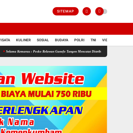
SITEMAP
ISATA
KULINER
SOSIAL
BUDAYA
POLRI
TNI
VIDIO
marau : Posko Relawan Ganefo Tangen Mencatat Distribusikan 90 Tangki Air Bersih Untuk W