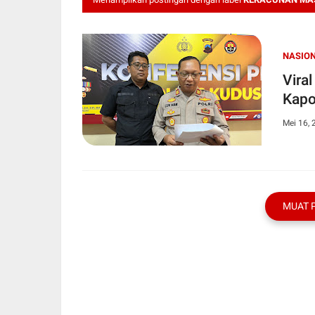
NASIO
Viral
Kapo
Mei 16, 
MUAT 