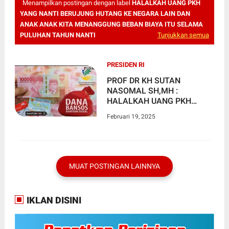
Menampilkan postingan dengan label
HALALKAH UANG PKH
YANG NANTI BERUJUNG HUTANG KE NEGARA LAIN DAN
ANAK ANAK KITA MENANGGUNG BEBAN BIAYA ITU SELAMA
PULUHAN TAHUN NANTI
Tunjukkan semua
PRESIDEN RI
PROF DR KH SUTAN
NASOMAL SH,MH :
HALALKAH UANG PKH
YANG NANTI BERUJUNG
Februari 19, 2025
HUTANG KE NEGARA LAIN
DAN ANAK ANAK KITA
MENANGGUNG BEBAN
BIAYA ITU SELAMA
PULUHAN TAHUN NANTI
MUAT POSTINGAN LAINNYA
IKLAN DISINI