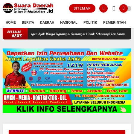
SITEMAP
HOME
BERITA
DAERAH
NASIONAL
POLITIK
PEMERINTAH
K
BREAKING
Bupati Sragen Ajak Warga Ngrampal Semangat Untuk Seberangi Jembatan Emas Kemerdek
NEWS