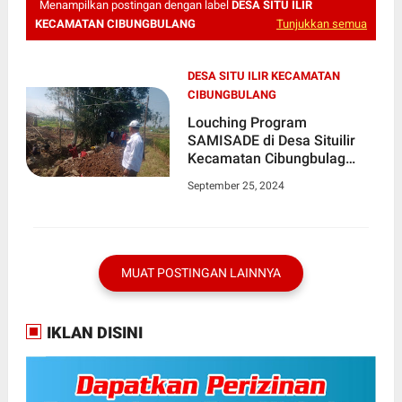
Menampilkan postingan dengan label
DESA SITU ILIR
KECAMATAN CIBUNGBULANG
Tunjukkan semua
DESA SITU ILIR KECAMATAN
CIBUNGBULANG
Louching Program
SAMISADE di Desa Situilir
Kecamatan Cibungbulag
Dihadiri Camat Cibungbulang
September 25, 2024
Dan UPT V Infraskturktur
Jalan Dan Jembatan Wilayah
IV Ciampea
MUAT POSTINGAN LAINNYA
IKLAN DISINI