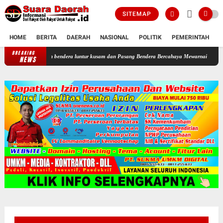
SITEMAP
HOME
BERITA
DAERAH
NASIONAL
POLITIK
PEMERINTAH
K
BREAKING
sia Tertibkan bendera luntur kusam dan Pasang Bendera Bercahaya Mewarnai Indonesia Merde
NEWS