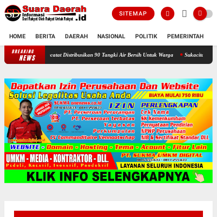
SITEMAP
HOME
BERITA
DAERAH
NASIONAL
POLITIK
PEMERINTAH
K
BREAKING
Selama Kemarau : Posko Relawan Ganefo Tangen Mencatat Distribusik
NEWS