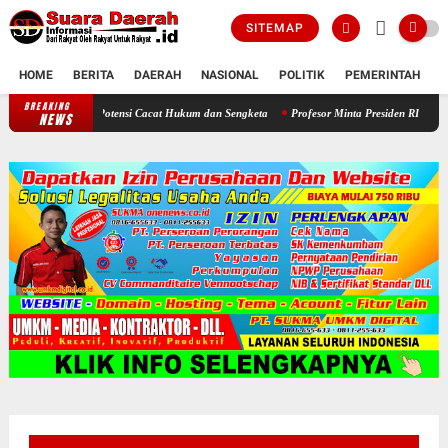
SITEMAP
HOME
BERITA
DAERAH
NASIONAL
POLITIK
PEMERINTAH
K
BREAKING
 Waspadai Potensi Cacat Hukum dan Sengketa
Profesor Minta Presiden RI Perintahkan S
NEWS