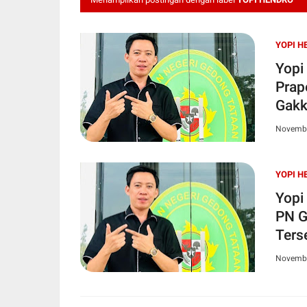
YOPI H
Yopi
Prap
Gakk
Novembe
YOPI H
Yopi
PN G
Ters
Novembe