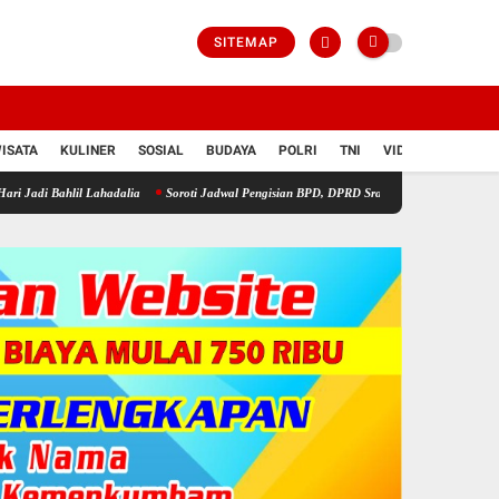
SITEMAP
ISATA
KULINER
SOSIAL
BUDAYA
POLRI
TNI
VIDIO
l Lahadalia
Soroti Jadwal Pengisian BPD, DPRD Sragen Waspadai Potensi Cacat Hukum 