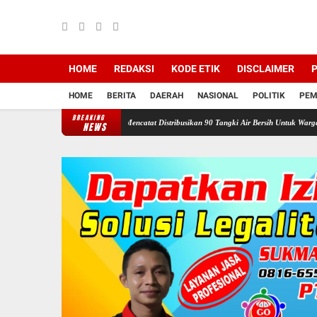
HOME
REDAKSI
KODE ETIK
DISCLAIMER
P
HOME
BERITA
DAERAH
NASIONAL
POLITIK
PEM
BREAKING
awan Ganefo Tangen Mencatat Distribusikan 90 Tangki Air Bersih Untuk Warga
Sukacita
NEWS