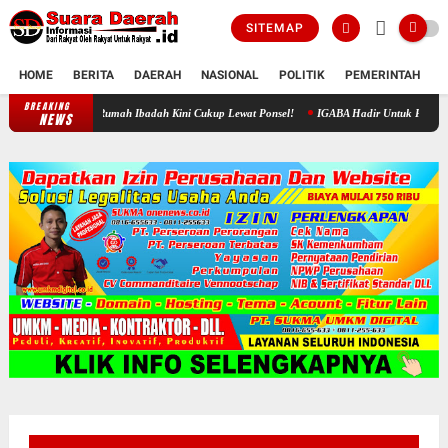
SITEMAP
HOME
BERITA
DAERAH
NASIONAL
POLITIK
PEMERINTAH
K
BREAKING
Urus Bansos Rumah Ibadah Kini Cukup Lewat Ponsel!
IGABA Hadir Untuk Perkuat Ekosiste
NEWS