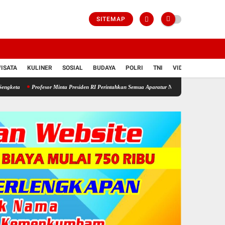
SITEMAP
ISATA
KULINER
SOSIAL
BUDAYA
POLRI
TNI
VIDIO
rofesor Minta Presiden RI Perintahkan Semua Aparatur Negara Di Seluruh Indonesia Tertibk