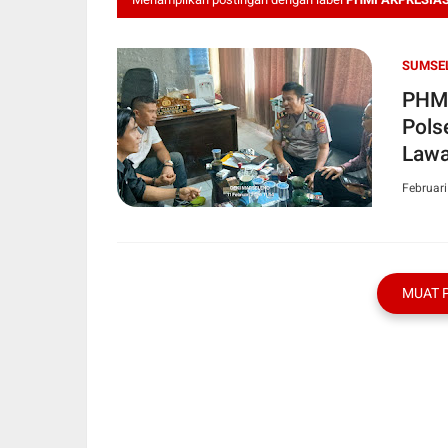
SUMSE
PHMI
Pols
Lawa
Februari
MUAT 