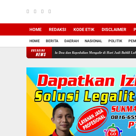
HOME
REDAKSI
KODE ETIK
DISCLAIMER
P
HOME
BERITA
DAERAH
NASIONAL
POLITIK
PEM
BREAKING
ammadiyah Sragen: Kala Doa dan Kepedulian Mengalir di Hari Jadi Bahlil Lahadalia
Sor
NEWS