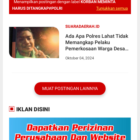
Menampilkan postingan dengan label
KORBAN MEMINTA
HARUS DITANGKAP#POLRI
Tunjukkan semua
SUARADAERAH.ID
Ada Apa Polres Lahat Tidak
Memangkap Pelaku
Pemerkosaan Warga Desa
Gunung Kembang, Korban
Oktober 04, 2024
Meminta Harus Ditangkap
MUAT POSTINGAN LAINNYA
IKLAN DISINI