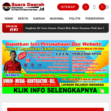
SITEMAP
HOME
BERITA
DAERAH
NASIONAL
POLITIK
PEMERINTAH
K
BREAKING
Akhir Sengketa Air Jono-Gawan, Petani Rela Babat Tanaman Padi dan Jagung Disaluran 
NEWS