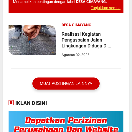
Menampilkan postingan dengan label
DESA CIMAYANG.
Tunjukkan semua
DESA CIMAYANG.
Realisasi Kegiatan
Pengaspalan Jalan
Lingkungan Diduga Di
Jadikan Ajang Bisnis Pihak
Agustus 02, 2025
Pemdes Cimayang
MUAT POSTINGAN LAINNYA
IKLAN DISINI