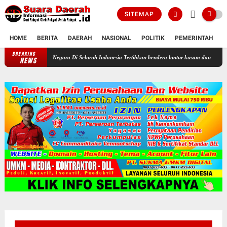
SITEMAP
HOME
BERITA
DAERAH
NASIONAL
POLITIK
PEMERINTAH
K
BREAKING
Profesor Minta Presiden RI Perintahkan Semua Aparatur Negara Di Selu
NEWS