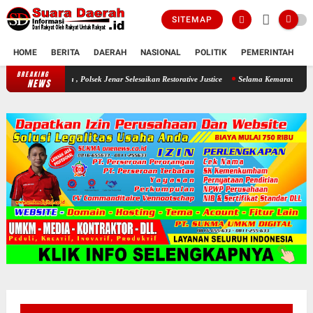
SITEMAP
HOME
BERITA
DAERAH
NASIONAL
POLITIK
PEMERINTAH
K
BREAKING
Seorang Ayah Mencuri Jagung Demi Sang Buah Hatinya , Polsek Jenar Se
NEWS