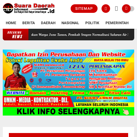
SITEMAP
HOME
BERITA
DAERAH
NASIONAL
POLITIK
PEMERINTAH
K
BREAKING
Dikeluhkan Warga Jono Tanon, Pemkab Sragen Normalisasi Saluran Air Sepanjang 1,9 
NEWS