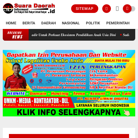
SITEMAP
HOME
BERITA
DAERAH
NASIONAL
POLITIK
PEMERINTAH
K
BREAKING
IGABA Hadir Untuk Perkuat Ekosistem Pendidikan Anak Usia Dini
Sudah Lama Kosong 
NEWS