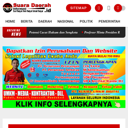
SITEMAP
HOME
BERITA
DAERAH
NASIONAL
POLITIK
PEMERINTAH
K
BREAKING
 Waspadai Potensi Cacat Hukum dan Sengketa
Profesor Minta Presiden RI Perintahkan S
NEWS