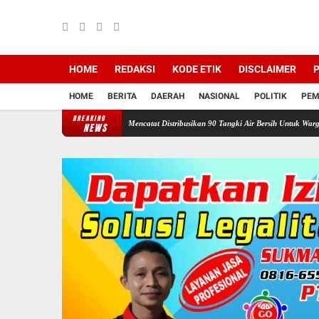
HOME
REDAKSI
KODE ETIK
DISCLAIMER
P
HOME
BERITA
DAERAH
NASIONAL
POLITIK
PEM
BREAKING
lawan Ganefo Tangen Mencatat Distribusikan 90 Tangki Air Bersih Untuk Warga
Sukacita
NEWS