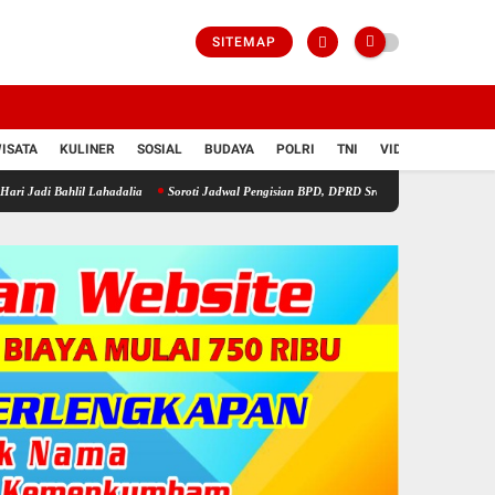
SITEMAP
ISATA
KULINER
SOSIAL
BUDAYA
POLRI
TNI
VIDIO
il Lahadalia
Soroti Jadwal Pengisian BPD, DPRD Sragen Waspadai Potensi Cacat Hukum