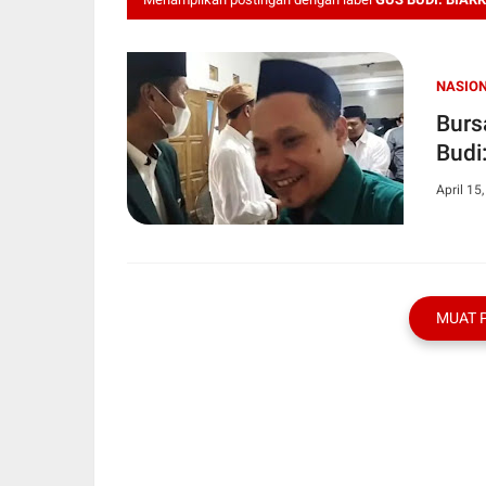
NASIO
Burs
Budi
April 15
MUAT 