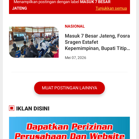
Menampilkan postingan dengan label
MASUK 7 BESAR
JATENG
Tunjukkan semua
NASIONAL
Masuk 7 Besar Jateng, Fosra
Sragen Estafet
Kepemimpinan, Bupati Titip
Masa Depan Berada
Mei 07, 2026
Dipundak Siswa
MUAT POSTINGAN LAINNYA
IKLAN DISINI