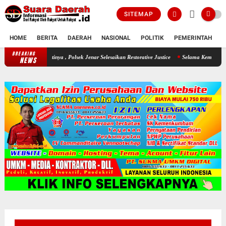
SITEMAP
HOME
BERITA
DAERAH
NASIONAL
POLITIK
PEMERINTAH
K
BREAKING
 Sang Buah Hatinya , Polsek Jenar Selesaikan Restorative Justice
Selama Kemarau : Pos
NEWS