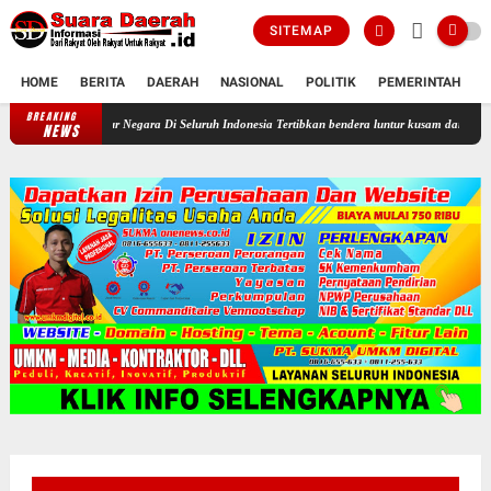
SITEMAP
HOME
BERITA
DAERAH
NASIONAL
POLITIK
PEMERINTAH
K
BREAKING
Profesor Minta Presiden RI Perintahkan Semua Aparatur Negara Di Se
NEWS