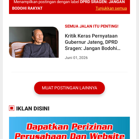
Menampilkan postingan dengan label
DPRD SRAGEN: JANGAN
BODOHI RAKYAT
Tunjukkan semua
SEMUA JALAN ITU PENTING!
Kritik Keras Pernyataan
Gubernur Jateng, DPRD
Sragen: Jangan Bodohi
Rakyat, Semua Jalan Itu
Juni 01, 2026
Penting!
MUAT POSTINGAN LAINNYA
IKLAN DISINI