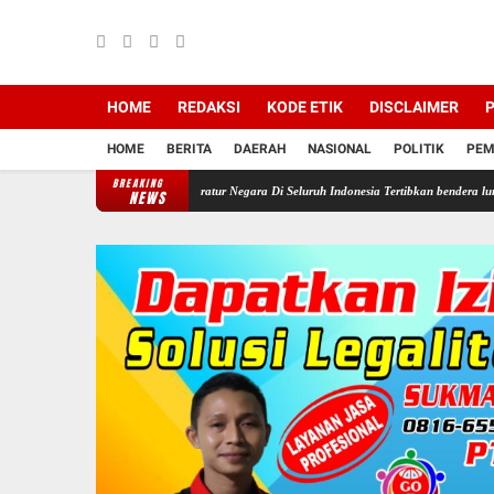
HOME
REDAKSI
KODE ETIK
DISCLAIMER
P
HOME
BERITA
DAERAH
NASIONAL
POLITIK
PEM
BREAKING
 Perintahkan Semua Aparatur Negara Di Seluruh Indonesia Tertibkan bendera luntur kusam d
NEWS