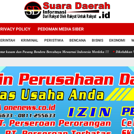
RIVACY POLICY
PEDOMAN MEDIA SIBER
ERINTAH
KRIMINAL
PERISTIWA
BENCANA
BISNIS
EKONOMI
W
an Pasang Bendera Bercahaya Mewarnai Indonesia Merdeka !!!
Dikeluhkan Warga Jono Tan