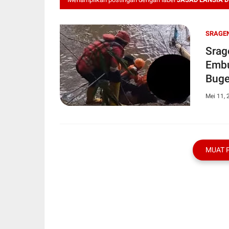
SRAGEN
Srag
Embu
Buge
Mei 11, 
MUAT 