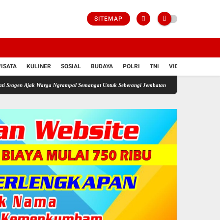
SITEMAP
ISATA
KULINER
SOSIAL
BUDAYA
POLRI
TNI
VIDIO
k Warga Ngrampal Semangat Untuk Seberangi Jembatan Emas Kemerdekaan
Seorang Ayah