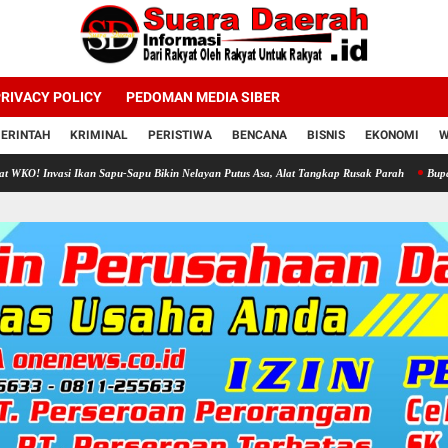
RIVACY POLICY
PEDOMAN MEDIA SIBER
ERINTAH
KRIMINAL
PERISTIWA
BENCANA
BISNIS
EKONOMI
W
 Ikan Sapu-Sapu Bikin Nelayan Putus Asa, Alat Tangkap Rusak Parah
Bupati Sragen Aja