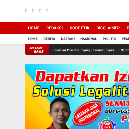
HOME
REDAKSI
KODE ETIK
DISCLAIMER
P
HOME
BERITA
DAERAH
NASIONAL
POLITIK
PEM
BREAKING
wan, Petani Rela Babat Tanaman Padi dan Jagung Disaluran Irigasi
Darurat WKO! Invasi
NEWS