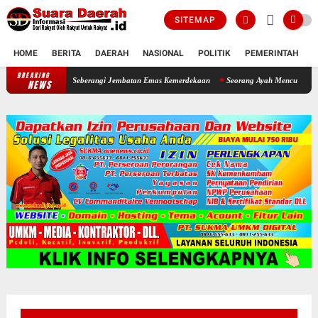
SITEMAP
HOME
BERITA
DAERAH
NASIONAL
POLITIK
PEMERINTAH
K
BREAKING
Bupati Sragen Ajak Warga Ngrampal Semangat Untuk Seberangi Jem
NEWS