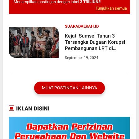
Menampilkan postingan dengan label
3 TRILIUN#
Tunjukkan semua
SUARADAERAH.ID
Kejati Sumsel Tahan 3
Tersangka Dugaan Korupsi
Pembangunan LRT di
Sumsel Kerugian Negara 1,3
September 19, 2024
Triliun
MUAT POSTINGAN LAINNYA
IKLAN DISINI