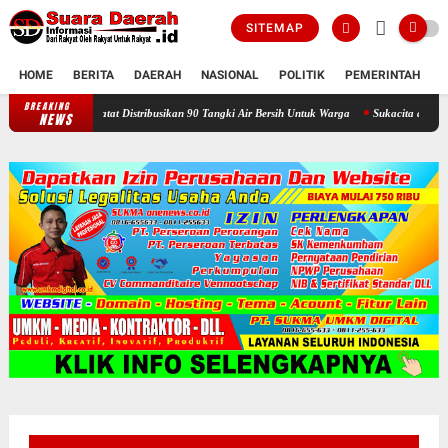
SITEMAP
HOME
BERITA
DAERAH
NASIONAL
POLITIK
PEMERINTAH
K
BREAKING
Selama Kemarau : Posko Relawan Ganefo Tangen Mencatat Distribusika
NEWS