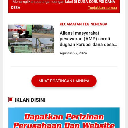
Menampilkan postingan dengan label
DI DUGA KORUPSI DANA
DESA
Tunjukkan semua
KECAMATAN TEGINENENG#
Aliansi masyarakat
pesawaran (AMP) soroti
dugaan korupsi dana desa
tahun 2023 di empat desa
Agustus 27, 2024
kecamatan tegineneng
MUAT POSTINGAN LAINNYA
IKLAN DISINI