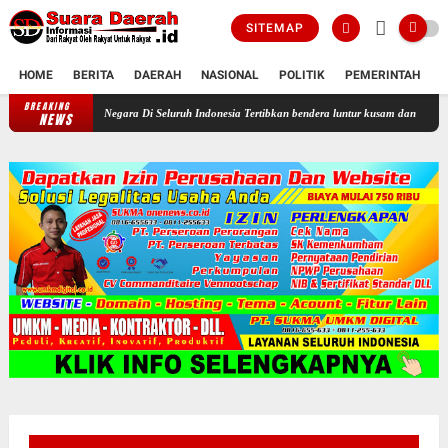
SITEMAP
HOME
BERITA
DAERAH
NASIONAL
POLITIK
PEMERINTAH
K
BREAKING
Profesor Minta Presiden RI Perintahkan Semua Aparatur Negara Di Selu
NEWS