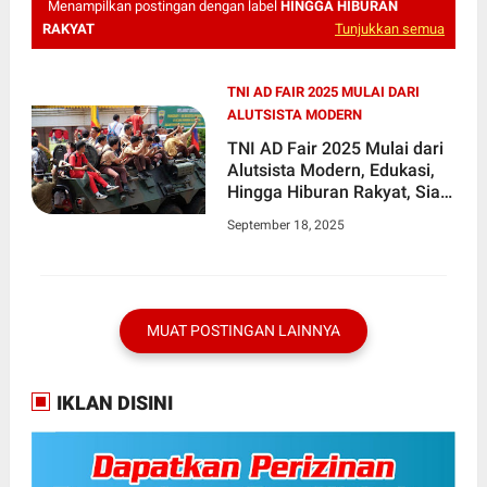
Menampilkan postingan dengan label
HINGGA HIBURAN
RAKYAT
Tunjukkan semua
TNI AD FAIR 2025 MULAI DARI
ALUTSISTA MODERN
TNI AD Fair 2025 Mulai dari
Alutsista Modern, Edukasi,
Hingga Hiburan Rakyat, Siap
Meriahkan Pintu Timur
September 18, 2025
Silang Monas
MUAT POSTINGAN LAINNYA
IKLAN DISINI