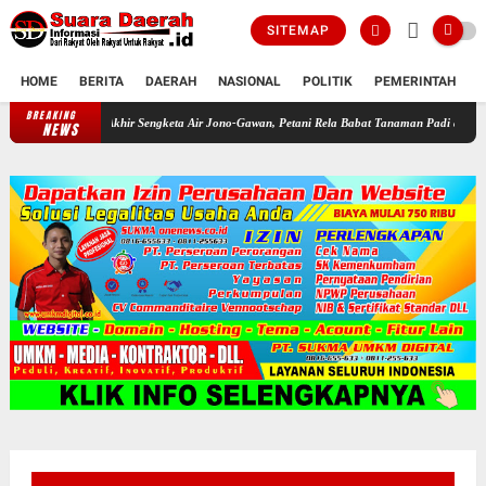
SITEMAP
HOME
BERITA
DAERAH
NASIONAL
POLITIK
PEMERINTAH
K
BREAKING
Akhir Sengketa Air Jono-Gawan, Petani Rela Babat Tanaman Padi dan Jagung Disal
NEWS