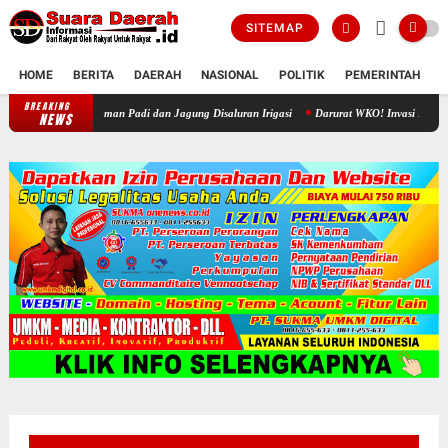
SITEMAP
HOME
BERITA
DAERAH
NASIONAL
POLITIK
PEMERINTAH
K
BREAKING
Akhir Sengketa Air Jono-Gawan, Petani Rela Babat Tanaman Padi dan Ja
NEWS