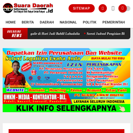
SITEMAP
HOME
BERITA
DAERAH
NASIONAL
POLITIK
PEMERINTAH
K
BREAKING
lian Mengalir di Hari Jadi Bahlil Lahadalia
Soroti Jadwal Pengisian BPD, DPRD Srage
NEWS