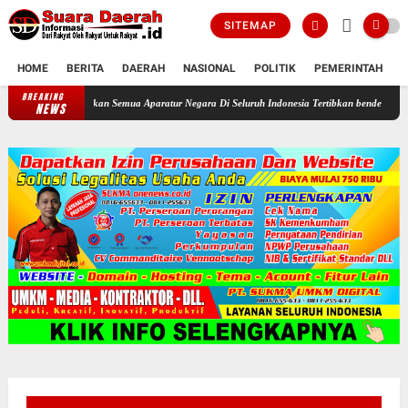
SITEMAP
HOME
BERITA
DAERAH
NASIONAL
POLITIK
PEMERINTAH
K
BREAKING
n RI Perintahkan Semua Aparatur Negara Di Seluruh Indonesia Tertibkan bendera luntur kus
NEWS