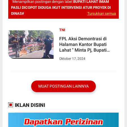
Menampilkan postingan dengan label
BUPATI LAHAT IMAM
PASLI DICOPOT DIDUGA IKUT INTERVENSI ATUR PROYEK DI
DINAS#
Tunjukkan semua
TNI
FPL Aksi Demontrasi di
Halaman Kantor Bupati
Lahat " Minta Pj, Bupati
Lahat Imam Pasli Dicopot
Oktober 17, 2024
Diduga Ikut Intervensi Atur
Proyek di Dinas
MUAT POSTINGAN LAINNYA
IKLAN DISINI