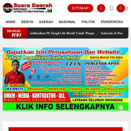
SITEMAP
HOME
BERITA
DAERAH
NASIONAL
POLITIK
PEMERINTAH
K
BREAKING
Selama Kemarau : Posko Relawan Ganefo Tangen Mencatat Distribusikan 90 T
NEWS