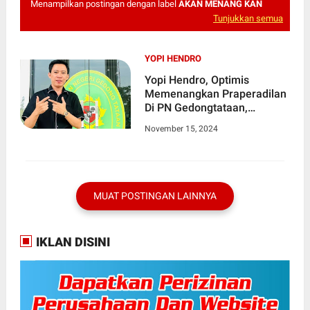
Menampilkan postingan dengan label
AKAN MENANG KAN
Tunjukkan semua
YOPI HENDRO
Yopi Hendro, Optimis
Memenangkan Praperadilan
Di PN Gedongtataan,
Terhadap SP3, Gakkumdu
November 15, 2024
Polres Pesawaran.
MUAT POSTINGAN LAINNYA
IKLAN DISINI